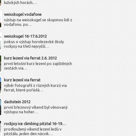
lužických horách.…
weisskugel vodafone
výstup na weisskugel se skupinou lidí z
vodafonu. po…
weisskugel 16-17.6.2012
pokus o výstup horolezecké školy
rockjoy na třetí nejvyšší…
kurz lezení via ferrat 2.6. 2012
první letošní kurz lezení po zajištěných
cestách via…
kurz lezení via ferrat
výběr fotografií z různých kurzů via
ferrat, které pořádá…
dachstein 2012
první březnový víkend byl věnovaný
výstupu na hoher…
rockjoy ice climbing pitztal 16-19…
prodloužený víkend lezení ledů v
pitztálu. jeden den nácvik…