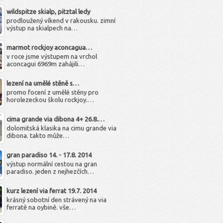
wildspitze skialp, pitztal ledy
prodloužený víkend v rakousku. zimní
výstup na skialpech na…
marmot rockjoy aconcagua…
v roce jsme výstupem na vrchol
aconcagui 6969m zahájili…
lezení na umělé stěně s…
promo focení z umělé stěny pro
horolezeckou školu rockjoy.…
cima grande via dibona 4+ 26.8.…
dolomitská klasika na cimu grande via
dibona. takto může…
gran paradiso 14. - 17.8. 2014
výstup normální cestou na gran
paradiso. jeden z nejhezčích…
kurz lezení via ferrat 19.7. 2014
krásný sobotní den strávený na via
ferratě na oybině. vše…