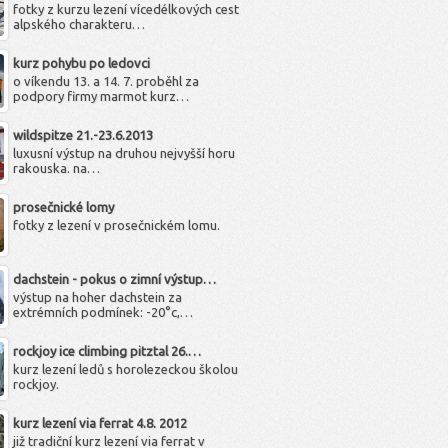
fotky z kurzu lezení vícedélkových cest
alpského charakteru…
kurz pohybu po ledovci
o víkendu 13. a 14. 7. proběhl za
podpory firmy marmot kurz…
wildspitze 21.-23.6.2013
luxusní výstup na druhou nejvyšší horu
rakouska. na…
prosečnické lomy
fotky z lezení v prosečnickém lomu.
dachstein - pokus o zimní výstup…
výstup na hoher dachstein za
extrémních podmínek: -20°c,…
rockjoy ice climbing pitztal 26.…
kurz lezení ledů s horolezeckou školou
rockjoy.
kurz lezení via ferrat 4.8. 2012
již tradiční kurz lezení via ferrat v