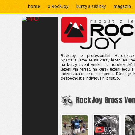
home
o RockJoy
kurzy a zážitky
magazín
RockJoy je profesionální Horolezeck
Specializujeme se na kurzy lezení na umě
na kurzy lezení venku, na horolezecké 
lezení via ferrat, na kurzy lezení ledů a
individuálních akcí a expedic. Důraz je 
bezpečnost a individuální přístup.
RockJoy Gross Vene