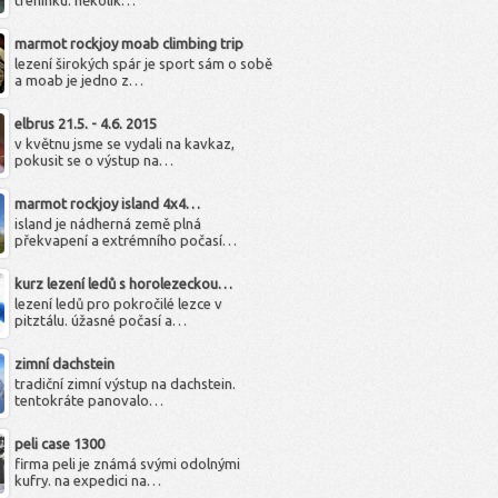
tréninku. několik…
marmot rockjoy moab climbing trip
lezení širokých spár je sport sám o sobě
a moab je jedno z…
elbrus 21.5. - 4.6. 2015
v květnu jsme se vydali na kavkaz,
pokusit se o výstup na…
marmot rockjoy island 4x4…
island je nádherná země plná
překvapení a extrémního počasí…
kurz lezení ledů s horolezeckou…
lezení ledů pro pokročilé lezce v
pitztálu. úžasné počasí a…
zimní dachstein
tradiční zimní výstup na dachstein.
tentokráte panovalo…
peli case 1300
firma peli je známá svými odolnými
kufry. na expedici na…