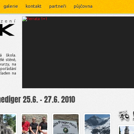
galerie
kontakt
partneři
půjčovna
á škola.
lé stěně,
kurzy, na
 pořádání
kladen na
diger 25.6. - 27.6. 2010