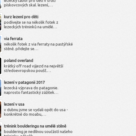
lezecký tábor pro děti v srdci
pískovcových skal. lezení,…
kurz lezení pro děti
podívejte se na několik fotek z
lezeckých tréninků na umělé…
via ferrata
několik fotek z via ferraty na pastýřské
stěně. přidejte se…
poland overland
krátký off road výjezd na největší
středoevropskou poušť.…
lezení v patagonii 2017
lezecká výprava do patagonie.
naprosto fantastický zážitek…
lezení v usa
v dubnu jsme se vydali opět do usa -
konkrétně do moabu,…
trénink boulderingu na umélé stěně
bouldering je nedílnou součástí našeho