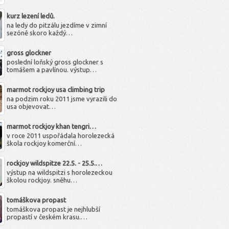
kurz lezení ledů.
na ledy do pitzálu jezdíme v zimní
sezóně skoro každý…
gross glockner
poslední loňský gross glockner s
tomášem a pavlínou. výstup…
marmot rockjoy usa climbing trip
na podzim roku 2011 jsme vyrazili do
usa objevovat…
marmot rockjoy khan tengri…
v roce 2011 uspořádala horolezecká
škola rockjoy komerční…
rockjoy wildspitze 22.5. - 25.5.…
výstup na wildspitzi s horolezeckou
školou rockjoy. sněhu…
tomáškova propast
tomáškova propast je nejhlubší
propastí v českém krasu.…